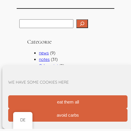
S
e
a
Categorie
r
c
news
(9)
h
notes
(31)
Odysseiai
(3)
texts
(37)
Diario di zona
(13)
WE HAVE SOME COOKIES HERE
Treno Cavallo e Tram
(11)
Wolferl a Bäsle
(9)
Winterreise
(25)
eat them all
avoid carbs
DE
Links