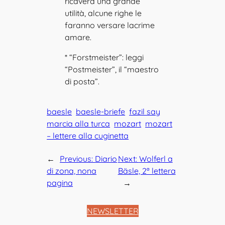
ricaverà una grande
utilità, alcune righe le
faranno versare lacrime
amare.
* “Forstmeister”: leggi
“Postmeister”, il “maestro
di posta”.
baesle
baesle-briefe
fazil say
marcia alla turca
mozart
mozart
– lettere alla cuginetta
←
Previous:
Diario
Next:
Wolferl a
di zona, nona
Bäsle, 2ª lettera
pagina
→
NEWSLETTER